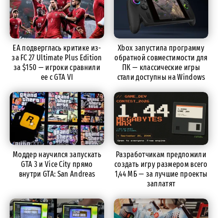
EA подверглась критике из-
Xbox запустила программу
за FC 27 Ultimate Plus Edition
обратной совместимости для
за $150 — игроки сравнили
ПК — классические игры
ее с GTA VI
стали доступны на Windows
Моддер научился запускать
Разработчикам предложили
GTA 3 и Vice City прямо
создать игру размером всего
внутри GTA: San Andreas
1,44 МБ — за лучшие проекты
заплатят