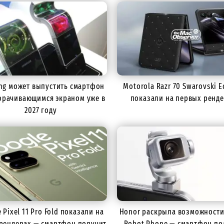
ng может выпустить смартфон
Motorola Razr 70 Swarovski E
орачивающимся экраном уже в
показали на первых ренд
2027 году
 Pixel 11 Pro Fold показали на
Honor раскрыла возможности
рендерах — смартфон получит
Robot Phone — смартфон по