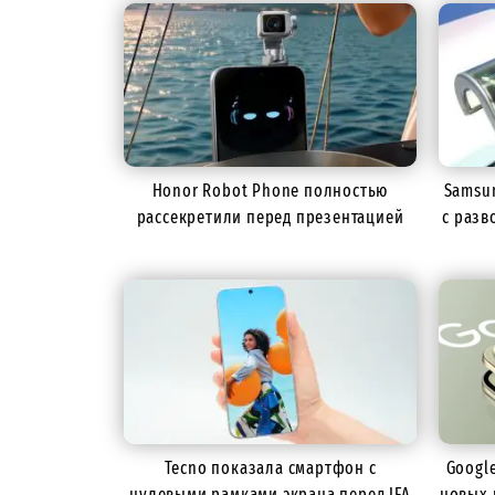
Honor Robot Phone полностью
Samsu
рассекретили перед презентацией
с разв
Tecno показала смартфон с
Google
нулевыми рамками экрана перед IFA
новых 