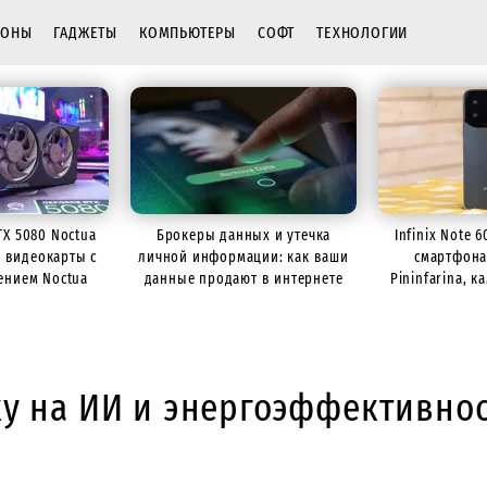
ФОНЫ
ГАДЖЕТЫ
КОМПЬЮТЕРЫ
СОФТ
ТЕХНОЛОГИИ
TX 5080 Noctua
Брокеры данных и утечка
Infinix Note 
р видеокарты с
личной информации: как ваши
смартфона
ением Noctua
данные продают в интернете
Pininfarina, 
батарее
ку на ИИ и энергоэффективнос