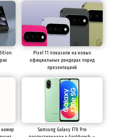
dition
Pixel 11 показали на новых
ерах
официальных рендерах перед
презентацией
 камер
Samsung Galaxy F70 Pro
лучит
протестировали в Geekbench —