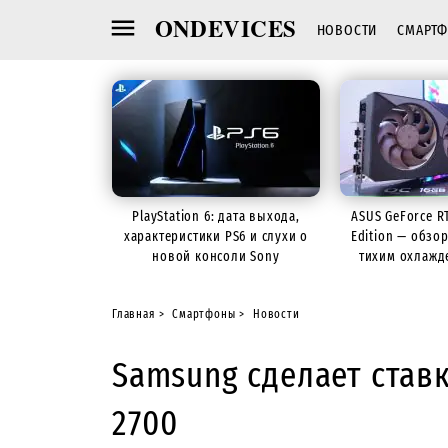
ONDEVICES
НОВОСТИ
СМАРТ
PlayStation 6: дата выхода,
ASUS GeForce R
характеристики PS6 и слухи о
Edition — обзо
новой консоли Sony
тихим охлажд
Главная
Смартфоны
Новости
Samsung сделает став
2700