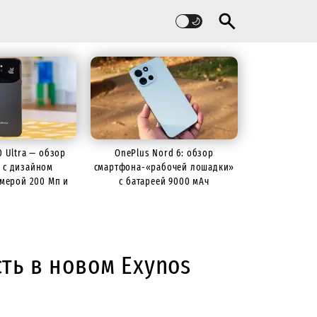
60 Ultra — обзор
OnePlus Nord 6: обзор
 с дизайном
смартфона-«рабочей лошадки»
камерой 200 Мп и
с батареей 9000 мАч
й 7000 мАч
ть в новом Exynos