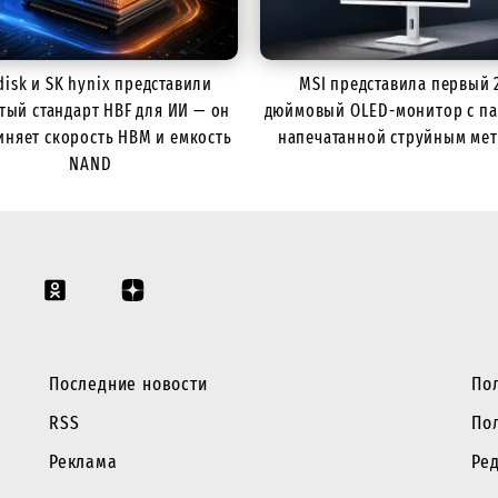
disk и SK hynix представили
MSI представила первый 
тый стандарт HBF для ИИ — он
дюймовый OLED-монитор с па
иняет скорость HBM и емкость
напечатанной струйным ме
NAND
Последние новости
По
RSS
По
Реклама
Ре