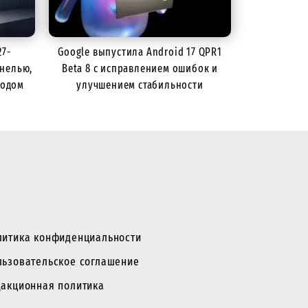
27-
Google выпустила Android 17 QPR1
нелью,
Beta 8 с исправлением ошибок и
тодом
улучшением стабильности
литика конфиденциальности
льзовательское соглашение
дакционная политика