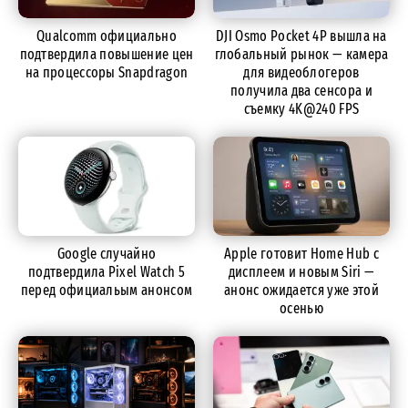
Qualcomm официально
DJI Osmo Pocket 4P вышла на
подтвердила повышение цен
глобальный рынок — камера
на процессоры Snapdragon
для видеоблогеров
получила два сенсора и
съемку 4K@240 FPS
Google случайно
Apple готовит Home Hub с
подтвердила Pixel Watch 5
дисплеем и новым Siri —
перед официальым анонсом
анонс ожидается уже этой
осенью