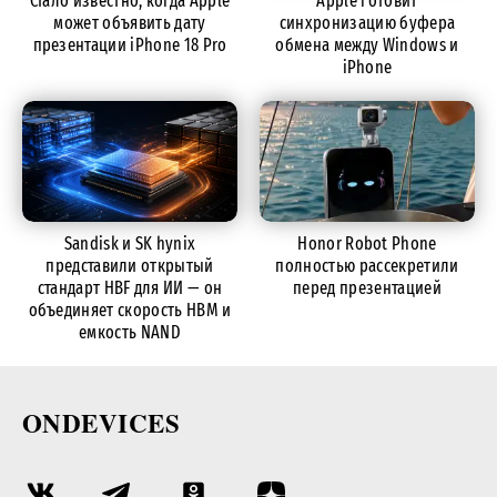
Стало известно, когда Apple
Apple готовит
может объявить дату
синхронизацию буфера
презентации iPhone 18 Pro
обмена между Windows и
iPhone
Sandisk и SK hynix
Honor Robot Phone
представили открытый
полностью рассекретили
стандарт HBF для ИИ — он
перед презентацией
объединяет скорость HBM и
емкость NAND
ONDEVICES