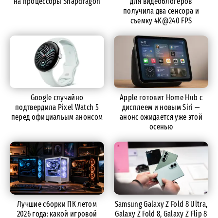
на процессоры Snapdragon
для видеоблогеров
получила два сенсора и
съемку 4K@240 FPS
Google случайно
Apple готовит Home Hub с
подтвердила Pixel Watch 5
дисплеем и новым Siri —
перед официальым анонсом
анонс ожидается уже этой
осенью
Лучшие сборки ПК летом
Samsung Galaxy Z Fold 8 Ultra,
2026 года: какой игровой
Galaxy Z Fold 8, Galaxy Z Flip 8