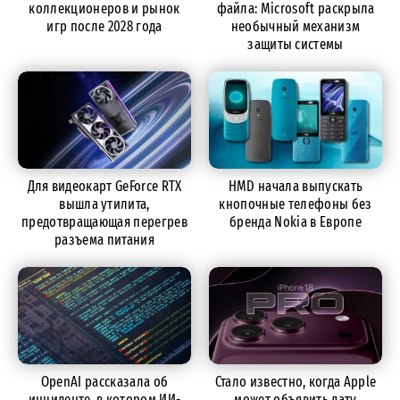
коллекционеров и рынок
файла: Microsoft раскрыла
игр после 2028 года
необычный механизм
защиты системы
Для видеокарт GeForce RTX
HMD начала выпускать
вышла утилита,
кнопочные телефоны без
предотвращающая перегрев
бренда Nokia в Европе
разъема питания
OpenAI рассказала об
Стало известно, когда Apple
инциденте, в котором ИИ-
может объявить дату