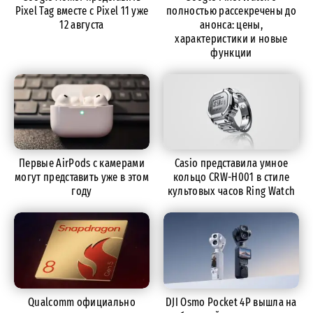
Pixel Tag вместе с Pixel 11 уже
полностью рассекречены до
12 августа
анонса: цены,
характеристики и новые
функции
Первые AirPods с камерами
Casio представила умное
могут представить уже в этом
кольцо CRW-H001 в стиле
году
культовых часов Ring Watch
Qualcomm официально
DJI Osmo Pocket 4P вышла на