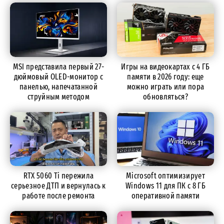
MSI представила первый 27-
Игры на видеокартах с 4 ГБ
дюймовый OLED-монитор с
памяти в 2026 году: еще
панелью, напечатанной
можно играть или пора
струйным методом
обновляться?
RTX 5060 Ti пережила
Microsoft оптимизирует
серьезное ДТП и вернулась к
Windows 11 для ПК с 8 ГБ
работе после ремонта
оперативной памяти