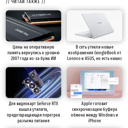
// ЧИТАЙ ТАКЖЕ //
Цены на оперативную
В сеть утекли новые
память вернулись к уровню
изображения GoogleBook от
2007 года из-за бума ИИ
Lenovo и ASUS, но есть нюанс
Для видеокарт GeForce RTX
Apple готовит
вышла утилита,
синхронизацию буфера
предотвращающая перегрев
обмена между Windows и
разъема питания
iPhone