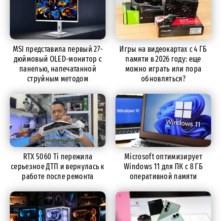
MSI представила первый 27-
Игры на видеокартах с 4 ГБ
дюймовый OLED-монитор с
памяти в 2026 году: еще
панелью, напечатанной
можно играть или пора
струйным методом
обновляться?
RTX 5060 Ti пережила
Microsoft оптимизирует
серьезное ДТП и вернулась к
Windows 11 для ПК с 8 ГБ
работе после ремонта
оперативной памяти