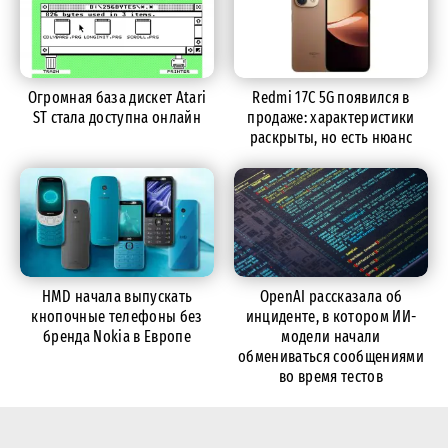
Огромная база дискет Atari
Redmi 17C 5G появился в
ST стала доступна онлайн
продаже: характеристики
раскрыты, но есть нюанс
HMD начала выпускать
OpenAI рассказала об
кнопочные телефоны без
инциденте, в котором ИИ-
бренда Nokia в Европе
модели начали
обмениваться сообщениями
во время тестов