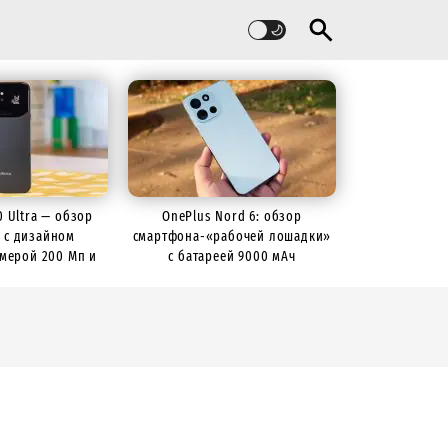
60 Ultra — обзор
OnePlus Nord 6: обзор
 с дизайном
смартфона-«рабочей лошадки»
камерой 200 Мп и
с батареей 9000 мАч
й 7000 мАч