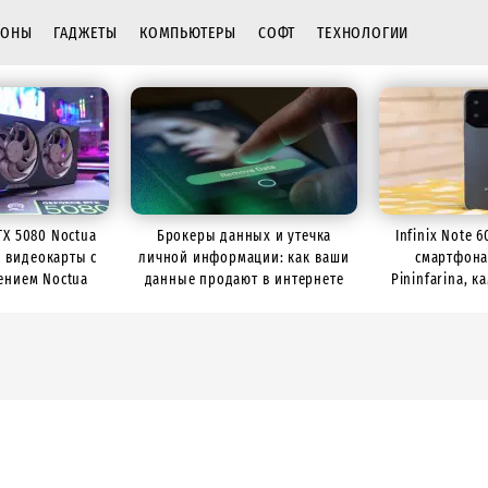
ФОНЫ
ГАДЖЕТЫ
КОМПЬЮТЕРЫ
СОФТ
ТЕХНОЛОГИИ
TX 5080 Noctua
Брокеры данных и утечка
Infinix Note 
р видеокарты с
личной информации: как ваши
смартфона
ением Noctua
данные продают в интернете
Pininfarina, 
батарее