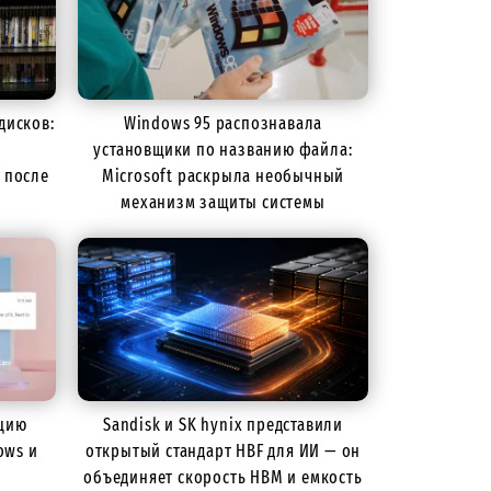
дисков:
Windows 95 распознавала
установщики по названию файла:
 после
Microsoft раскрыла необычный
механизм защиты системы
ацию
Sandisk и SK hynix представили
ows и
открытый стандарт HBF для ИИ — он
объединяет скорость HBM и емкость