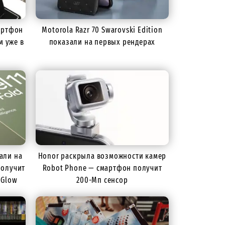
артфон
Motorola Razr 70 Swarovski Edition
м уже в
показали на первых рендерах
зали на
Honor раскрыла возможности камер
получит
Robot Phone — смартфон получит
 Glow
200-Мп сенсор