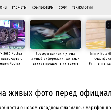
ФОНЫ
ГАДЖЕТЫ
КОМПЬЮТЕРЫ
СОФТ
ТЕХНОЛОГИИ
TX 5080 Noctua
Брокеры данных и утечка
Infinix Note 
р видеокарты с
личной информации: как ваши
смартфона
ением Noctua
данные продают в интернете
Pininfarina, 
батарее
и на живых фото перед официа
робности о новом складном флагмане. Смартфон по