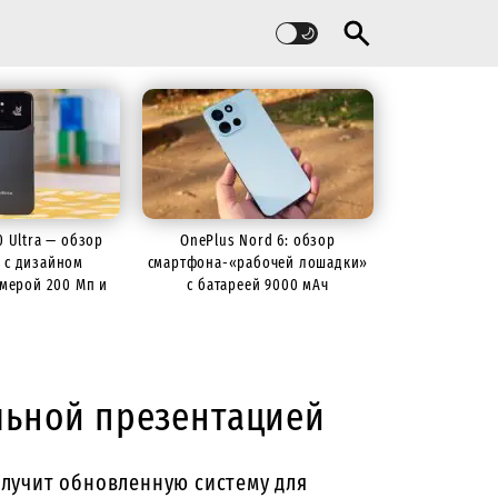
60 Ultra — обзор
OnePlus Nord 6: обзор
 с дизайном
смартфона-«рабочей лошадки»
камерой 200 Мп и
с батареей 9000 мАч
й 7000 мАч
льной презентацией
лучит обновленную систему для