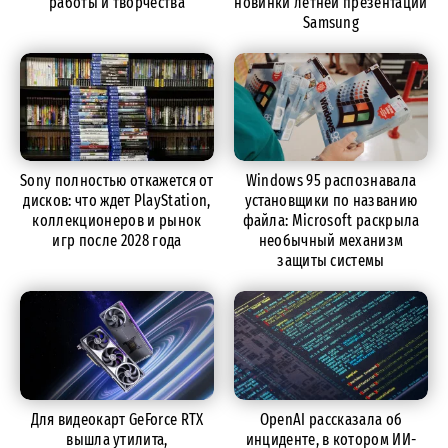
работы и творчества
новинки летней презентации
Samsung
Sony полностью откажется от
Windows 95 распознавала
дисков: что ждет PlayStation,
установщики по названию
коллекционеров и рынок
файла: Microsoft раскрыла
игр после 2028 года
необычный механизм
защиты системы
Для видеокарт GeForce RTX
OpenAI рассказала об
вышла утилита,
инциденте, в котором ИИ-