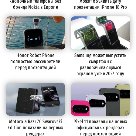
кнопочные телефоны без
может объявить дату
бренда Nokia в Европе
презентации iPhone 18 Pro
Honor Robot Phone
Samsung может выпустить
полностью рассекретили
смартфон с
перед презентацией
разворачивающимся
экраном уже в 2027 году
Motorola Razr 70 Swarovski
Pixel 11 показали на новых
Edition показали на первых
официальных рендерах
рендерах
перед презентацией