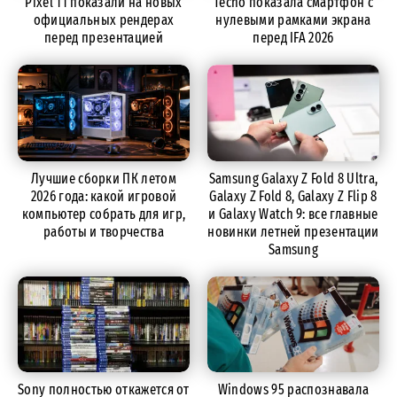
Pixel 11 показали на новых
Tecno показала смартфон с
официальных рендерах
нулевыми рамками экрана
перед презентацией
перед IFA 2026
Лучшие сборки ПК летом
Samsung Galaxy Z Fold 8 Ultra,
2026 года: какой игровой
Galaxy Z Fold 8, Galaxy Z Flip 8
компьютер собрать для игр,
и Galaxy Watch 9: все главные
работы и творчества
новинки летней презентации
Samsung
Sony полностью откажется от
Windows 95 распознавала