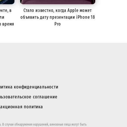
нте, в
Стало известно, когда Apple может
ли
объявить дату презентации iPhone 18
о время
Pro
литика конфиденциальности
льзовательское соглашение
дакционная политика
. В случае обнаружения нарушений, виновные лица могут быть