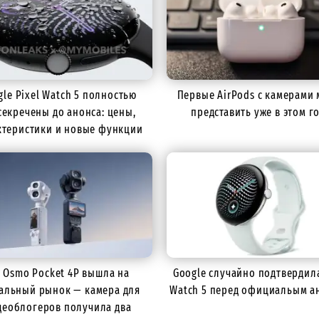
gle Pixel Watch 5 полностью
Первые AirPods с камерами 
секречены до анонса: цены,
представить уже в этом г
ктеристики и новые функции
I Osmo Pocket 4P вышла на
Google случайно подтвердила
альный рынок — камера для
Watch 5 перед официальым а
деоблогеров получила два