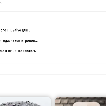
о.
ого ПК Valve для…
 года: какой игровой…
уже в июне: появились…