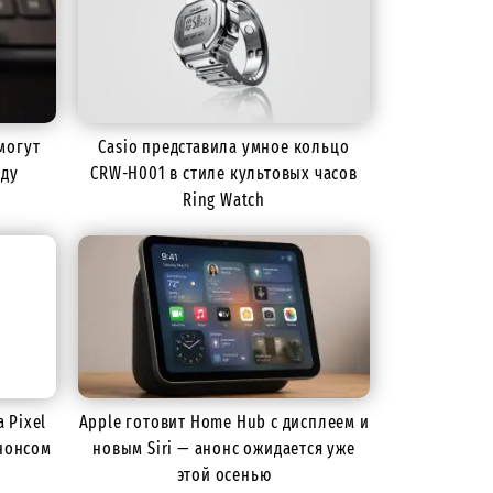
могут
Casio представила умное кольцо
оду
CRW-H001 в стиле культовых часов
Ring Watch
 Pixel
Apple готовит Home Hub с дисплеем и
нонсом
новым Siri — анонс ожидается уже
этой осенью