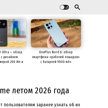
60 Ultra — обзор
OnePlus Nord 6: обзор
 с дизайном
смартфона-«рабочей лошадки»
камерой 200 Мп и
с батареей 9000 мАч
й 7000 мАч
ame летом 2026 года
ет пользователям заранее узнать об их