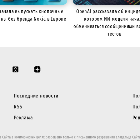
начала выпускать кнопочные
OpenAI рассказала об инциде
ны без бренда Nokia в Европе
котором ИИ-модели нача
обмениваться сообщениями в
тестов
Последние новости
По
RSS
По
Реклама
Ре
 Сайта в коммерческих целях разрешено только с письменного разрешения владельца Сайта