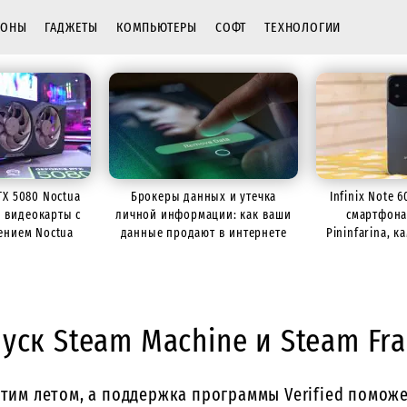
ФОНЫ
ГАДЖЕТЫ
КОМПЬЮТЕРЫ
СОФТ
ТЕХНОЛОГИИ
TX 5080 Noctua
Брокеры данных и утечка
Infinix Note 
р видеокарты с
личной информации: как ваши
смартфона
ением Noctua
данные продают в интернете
Pininfarina, 
батарее
уск Steam Machine и Steam Fr
этим летом, а поддержка программы Verified помож