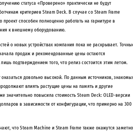
олучению статуса «Проверено» практически не будут
ботчикам критериев Steam Deck. В случае со Steam Frame
что проект способен полноценно работать на гарнитуре в
ния к внешнему оборудованию.
тей о новых устройствах компания пока не раскрывает. Точны
а начала продаж и рекомендованные цены остаются
 лишь подтверждением того, что релиз состоится этим летом.
 оказаться довольно высокой. По данным источников, знакомы
продолжают влиять растущие цены на память и другие
же значительно повысила стоимость Steam Deck: OLED-версии
долларов в зависимости от конфигурации, что примерно на 300
чают, что Steam Machine и Steam Frame также окажутся заметн