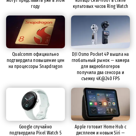
могут представить уже в этом
кольцо CRW-H001 в стиле
году
культовых часов Ring Watch
Qualcomm официально
DJI Osmo Pocket 4P вышла на
подтвердила повышение цен
глобальный рынок — камера
на процессоры Snapdragon
для видеоблогеров
получила два сенсора и
съемку 4K@240 FPS
Google случайно
Apple готовит Home Hub с
подтвердила Pixel Watch 5
дисплеем и новым Siri —