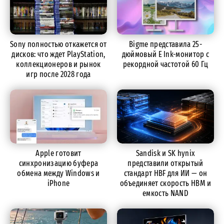
Sony полностью откажется от
Bigme представила 25-
дисков: что ждет PlayStation,
дюймовый E Ink-монитор с
коллекционеров и рынок
рекордной частотой 60 Гц
игр после 2028 года
Apple готовит
Sandisk и SK hynix
синхронизацию буфера
представили открытый
обмена между Windows и
стандарт HBF для ИИ — он
iPhone
объединяет скорость HBM и
емкость NAND