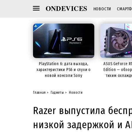
ONDEVICES
НОВОСТИ
СМАРТ
PlayStation 6: дата выхода,
ASUS GeForce R
характеристики PS6 и слухи о
Edition — обзо
новой консоли Sony
тихим охлажд
Главная
Гаджеты
Новости
Razer выпустила бесп
низкой задержкой и 