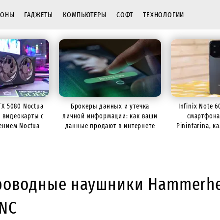
ФОНЫ
ГАДЖЕТЫ
КОМПЬЮТЕРЫ
СОФТ
ТЕХНОЛОГИИ
TX 5080 Noctua
Брокеры данных и утечка
Infinix Note 
р видеокарты с
личной информации: как ваши
смартфона
ением Noctua
данные продают в интернете
Pininfarina, 
батарее
роводные наушники Hammerhe
ANC