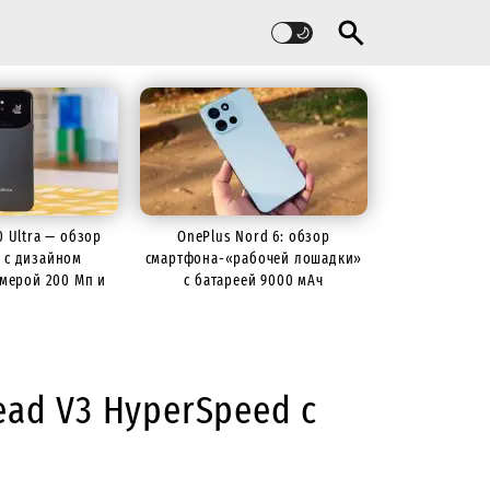
60 Ultra — обзор
OnePlus Nord 6: обзор
 с дизайном
смартфона-«рабочей лошадки»
камерой 200 Мп и
с батареей 9000 мАч
й 7000 мАч
ad V3 HyperSpeed с