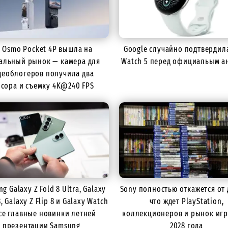
I Osmo Pocket 4P вышла на
Google случайно подтвердила
альный рынок — камера для
Watch 5 перед официальым а
деоблогеров получила два
нсора и съемку 4K@240 FPS
g Galaxy Z Fold 8 Ultra, Galaxy
Sony полностью откажется от 
8, Galaxy Z Flip 8 и Galaxy Watch
что ждет PlayStation,
все главные новинки летней
коллекционеров и рынок игр
презентации Samsung
2028 года