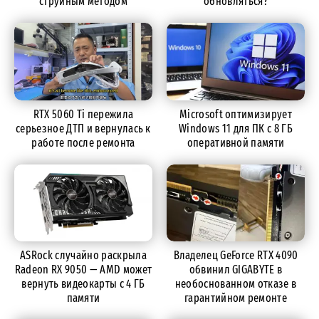
струйным методом
обновляться?
RTX 5060 Ti пережила
Microsoft оптимизирует
серьезное ДТП и вернулась к
Windows 11 для ПК с 8 ГБ
работе после ремонта
оперативной памяти
ASRock случайно раскрыла
Владелец GeForce RTX 4090
Radeon RX 9050 — AMD может
обвинил GIGABYTE в
вернуть видеокарты с 4 ГБ
необоснованном отказе в
памяти
гарантийном ремонте