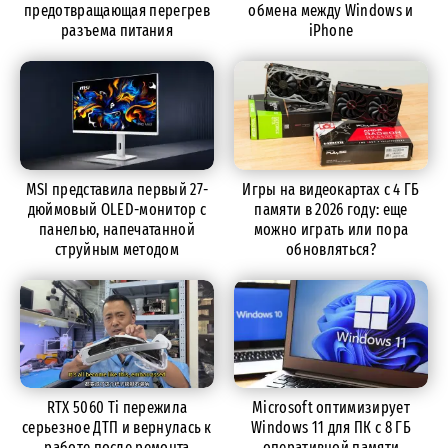
предотвращающая перегрев
обмена между Windows и
разъема питания
iPhone
MSI представила первый 27-
Игры на видеокартах с 4 ГБ
дюймовый OLED-монитор с
памяти в 2026 году: еще
панелью, напечатанной
можно играть или пора
струйным методом
обновляться?
RTX 5060 Ti пережила
Microsoft оптимизирует
серьезное ДТП и вернулась к
Windows 11 для ПК с 8 ГБ
работе после ремонта
оперативной памяти