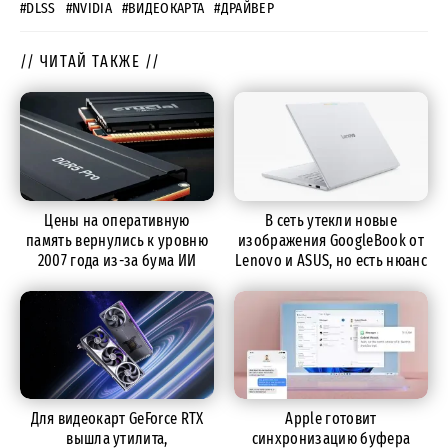
#DLSS
#NVIDIA
#ВИДЕОКАРТА
#ДРАЙВЕР
// ЧИТАЙ ТАКЖЕ //
Цены на оперативную
В сеть утекли новые
память вернулись к уровню
изображения GoogleBook от
2007 года из-за бума ИИ
Lenovo и ASUS, но есть нюанс
Для видеокарт GeForce RTX
Apple готовит
вышла утилита,
синхронизацию буфера