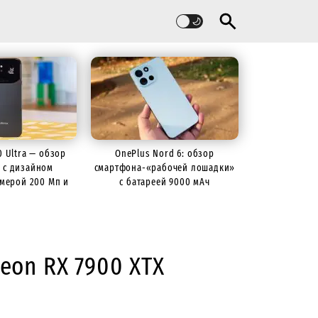
60 Ultra — обзор
OnePlus Nord 6: обзор
 с дизайном
смартфона-«рабочей лошадки»
камерой 200 Мп и
с батареей 9000 мАч
й 7000 мАч
eon RX 7900 XTX