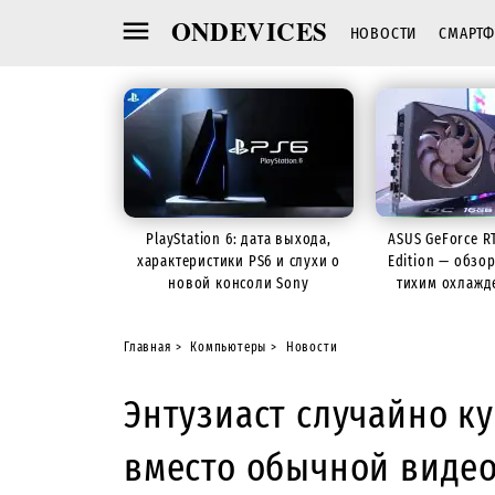
ONDEVICES
НОВОСТИ
СМАРТ
PlayStation 6: дата выхода,
ASUS GeForce R
характеристики PS6 и слухи о
Edition — обзо
новой консоли Sony
тихим охлажд
Главная
Компьютеры
Новости
Энтузиаст случайно к
вместо обычной виде