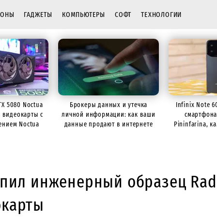
ФОНЫ
ГАДЖЕТЫ
КОМПЬЮТЕРЫ
СОФТ
ТЕХНОЛОГИИ
TX 5080 Noctua
Брокеры данных и утечка
Infinix Note 
р видеокарты с
личной информации: как ваши
смартфона
ением Noctua
данные продают в интернете
Pininfarina, 
батарее
упил инженерный образец Rad
окарты