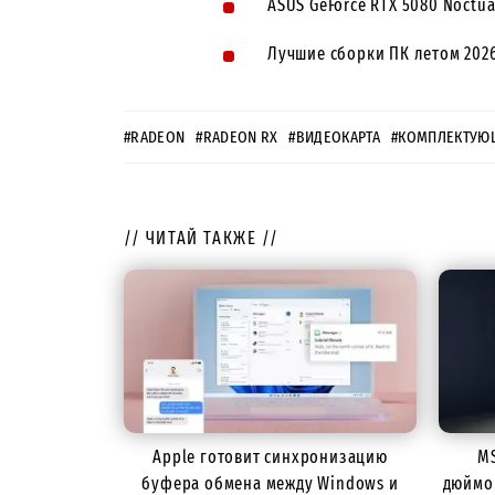
ASUS GeForce RTX 5080 Noctu
Лучшие сборки ПК летом 2026
#RADEON
#RADEON RX
#ВИДЕОКАРТА
#КОМПЛЕКТУЮ
// ЧИТАЙ ТАКЖЕ //
Apple готовит синхронизацию
MS
буфера обмена между Windows и
дюймо