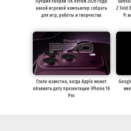
Лучшие сборки ПК летом 2026 года:
Samsun
какой игровой компьютер собрать
Z Fold 
для игр, работы и творчества
9: 
Стало известно, когда Apple может
Googl
объявить дату презентации iPhone 18
вме
Pro