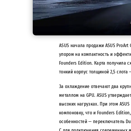
ASUS начала продажи ASUS ProArt 
упором на компактность и эффект
Founders Edition. Карта получила
тонкий корпус толщиной 2,5 слота
За охлаждение отвечают два крупн
металлом на GPU. ASUS утверждает
высоких нагрузках. При этом ASUS 
компоновку, что и Founders Editi
особенностей — переключатель Dua
C для подключения современных м