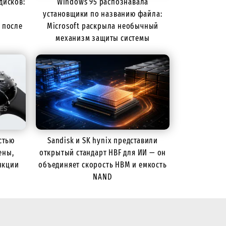
дисков:
Windows 95 распознавала
установщики по названию файла:
 после
Microsoft раскрыла необычный
механизм защиты системы
стью
Sandisk и SK hynix представили
ены,
открытый стандарт HBF для ИИ — он
нкции
объединяет скорость HBM и емкость
NAND