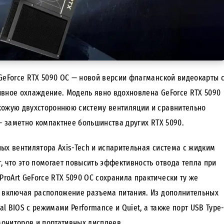
GeForce RTX 5090 OC — новой версии флагманской видеокарты 
ивное охлаждение. Модель явно вдохновлена GeForce RTX 5090
 схожую двухстороннюю систему вентиляции и сравнительно
 — заметно компактнее большинства других RTX 5090.
ых вентилятора Axis-Tech и испарительная система с жидким
, что это помогает повысить эффективность отвода тепла при
ProArt GeForce RTX 5090 OC сохранила практически ту же
on, включая расположение разъема питания. Из дополнительных
l BIOS с режимами Performance и Quiet, а также порт USB Type
ониторов и портативных дисплеев.