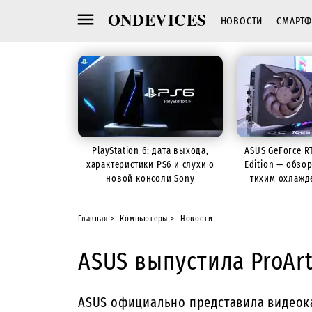
ONDEVICES
НОВОСТИ
СМАРТ
PlayStation 6: дата выхода,
ASUS GeForce R
характеристики PS6 и слухи о
Edition — обзо
новой консоли Sony
тихим охлажд
Главная
Компьютеры
Новости
ASUS выпустила ProArt
ASUS официально представила видеокар