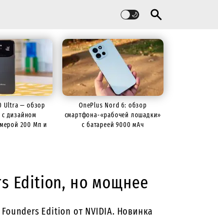
60 Ultra — обзор
OnePlus Nord 6: обзор
 с дизайном
смартфона-«рабочей лошадки»
камерой 200 Мп и
с батареей 9000 мАч
й 7000 мАч
s Edition, но мощнее
Founders Edition от NVIDIA. Новинка