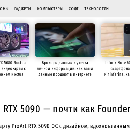
ФОНЫ
ГАДЖЕТЫ
КОМПЬЮТЕРЫ
СОФТ
ТЕХНОЛОГИИ
TX 5080 Noctua
Брокеры данных и утечка
Infinix Note 
р видеокарты с
личной информации: как ваши
смартфона
ением Noctua
данные продают в интернете
Pininfarina, 
батарее
 RTX 5090 — почти как Founder
ту ProArt RTX 5090 OC с дизайном, вдохновленным 