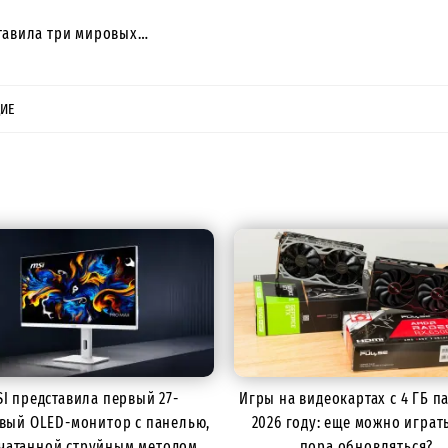
ставила три мировых…
ИЕ
I представила первый 27-
Игры на видеокартах с 4 ГБ п
вый OLED-монитор с панелью,
2026 году: еще можно играт
чатанной струйным методом
пора обновляться?